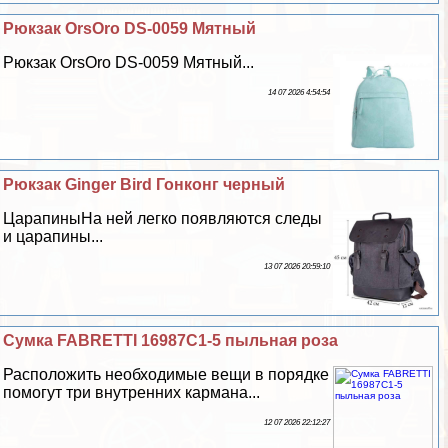
Рюкзак OrsOro DS-0059 Мятный
Рюкзак OrsOro DS-0059 Мятный...
14 07 2026 4:54:54
Рюкзак Ginger Bird Гонконг черный
ЦарапиныНа ней легко появляются следы
и царапины...
13 07 2026 20:59:10
Сумка FABRETTI 16987C1-5 пыльная роза
Расположить необходимые вещи в порядке
помогут три внутренних кармана...
12 07 2026 22:12:27