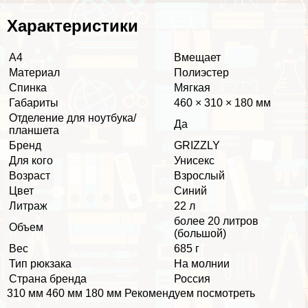
Хаpaктеристики
А4
Вмещает
Материал
Полиэстер
Спинка
Мягкая
Габариты
460 × 310 × 180 мм
Отделение для ноутбука/
Да
планшета
Бренд
GRIZZLY
Для кого
Униceкc
Возраст
Взрослый
Цвет
Синий
Литраж
22 л
более 20 литров
Объем
(большой)
Вес
685 г
Тип рюкзака
На молнии
Страна бренда
Россия
310 мм 460 мм 180 мм Рекомендуем посмотреть