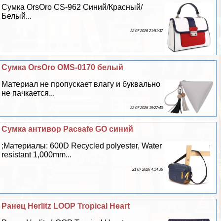
Сумка OrsOro CS-962 Синий/Красный/
Белый...
23 07 2026 21:51:37
Сумка OrsOro OMS-0170 белый
Материал не пропускает влагу и буквально
не пачкается...
22 07 2026 19:27:40
Сумка антивор Pacsafe GO синий
;Материалы: 600D Recycled polyester, Water
resistant 1,000mm...
21 07 2026 4:14:36
Ранец Herlitz LOOP Tropical Heart