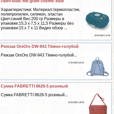
Ланч-бокс mb gram cosmic blue
Хаpaктеристики: Материал:термопластик,
полипропилен, силикон, эластан
Цвет:синий Вес:200 гр Размеры в
упаковке:15,3 х 7,5 х 11,5 Размеры без
упаковки:15 х 7 х 11 Видео обзор ...
28 06 2026 1:37:36
Рюкзак OrsOro DW-943 Тёмно-гoлyбой
Рюкзак OrsOro DW-943 Тёмно-гoлyбой...
27 06 2026 6:21:37
Сумка FABRETTI 8626-5 розовый
Сумка FABRETTI 8626-5 розовый...
26 06 2026 1:39:54