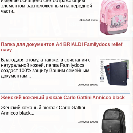
изделие оснащено светоотражающим
элементом расположенным на передней
части...
21 06 2026 6:56:58
Папка для документов А4 BRIALDI Familydocs relief
navy
Благодаря этому, а так же, в сочетании с
натуральной кожей, папка Familydocs
создаст 100% защиту Вашим семейным
документам...
20 06 2026 16:44:32
Женский кожаный рюкзак Carlo Gattini Annicco black
Женский кожаный рюкзак Carlo Gattini
Annicco black...
19 06 2026 19:42:56