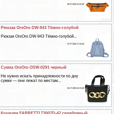
08 07 2026 23:31:58
Рюкзак OrsOro DW-943 Тёмно-гoлyбой
Рюкзак OrsOro DW-943 Тёмно-гoлyбой...
07 07 2026 17:31:42
Сумка OrsOro OSW-0291 черный
Не нужно искать принадлежности по дну
сумки — они лежат по местам...
06 07 2026 22:19:28
Кошелек FABRETTI 73007D-42 серебряный