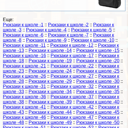
Еще:
Рюкзаки к школе -1
::
Рюкзаки к школе -2
::
Рюкзаки к
школе -3
::
Рюкзаки к школе -4
::
Рюкзаки к школе -5
::
Рюкзаки к школе -6
::
Рюкзаки к школе -7
::
Рюкзаки к
школе -8
::
Рюкзаки к школе -9
::
Рюкзаки к школе -10
::
Рюкзаки к школе -11
::
Рюкзаки к школе -12
::
Рюкзаки к
школе -13
::
Рюкзаки к школе -14
::
Рюкзаки к школе -15
::
Рюкзаки к школе -16
::
Рюкзаки к школе -17
::
Рюкзаки к
школе -18
::
Рюкзаки к школе -19
::
Рюкзаки к школе -20
::
Рюкзаки к школе -21
::
Рюкзаки к школе -22
::
Рюкзаки к
школе -23
::
Рюкзаки к школе -24
::
Рюкзаки к школе -25
::
Рюкзаки к школе -26
::
Рюкзаки к школе -27
::
Рюкзаки к
школе -28
::
Рюкзаки к школе -29
::
Рюкзаки к школе -30
::
Рюкзаки к школе -31
::
Рюкзаки к школе -32
::
Рюкзаки к
школе -33
::
Рюкзаки к школе -34
::
Рюкзаки к школе -35
::
Рюкзаки к школе -36
::
Рюкзаки к школе -37
::
Рюкзаки к
школе -38
::
Рюкзаки к школе -39
::
Рюкзаки к школе -40
::
Рюкзаки к школе -41
::
Рюкзаки к школе -42
::
Рюкзаки к
школе -43
::
Рюкзаки к школе -44
::
Рюкзаки к школе -45
::
Рюкзаки к школе -46
::
Рюкзаки к школе -47
::
Рюкзаки к
школе -48
::
Рюкзаки к школе -49
::
Рюкзаки к школе -50
::
Рюкзаки к школе -51
::
Рюкзаки к школе -52
::
Рюкзаки к