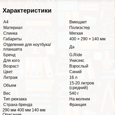
Хаpaктеристики
А4
Вмещает
Материал
Полиэстер
Спинка
Мягкая
Габариты
400 × 290 × 140 мм
Отделение для ноутбука/
Да
планшета
Бренд
G.Ride
Для кого
Униceкc
Возраст
Взрослый
Цвет
Синий
Литраж
16 л
15-20 литров
Объем
(средний)
Вес
540 г
Тип рюкзака
На молнии
Страна бренда
Франция
290 мм 400 мм 140 мм
Описание