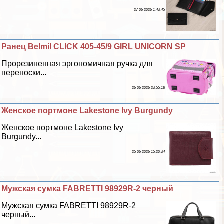
27 06 2026 1:43:45
Ранец Belmil CLICK 405-45/9 GIRL UNICORN SP
Прорезиненная эргономичная ручка для
переноски...
26 06 2026 23:55:18
Женское портмоне Lakestone Ivy Burgundy
Женское портмоне Lakestone Ivy
Burgundy...
25 06 2026 15:20:34
Мужская сумка FABRETTI 98929R-2 черный
Мужская сумка FABRETTI 98929R-2
черный...