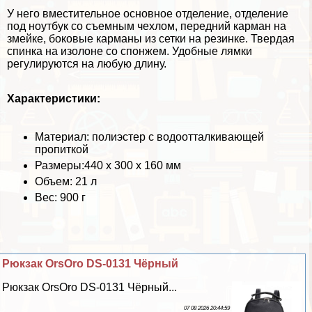
У него вместительное основное отделение, отделение
под ноутбук со съемным чехлом, передний карман на
змейке, боковые карманы из сетки на резинке. Твердая
спинка на изолоне со спонжем. Удобные лямки
регулируются на любую длину.
Хаpaктеристики:
Материал: полиэстер с водоотталкивающей
пропиткой
Размеры:440 х 300 х 160 мм
Объем: 21 л
Вес: 900 г
Рюкзак OrsOro DS-0131 Чёрный
Рюкзак OrsOro DS-0131 Чёрный...
07 08 2026 20:44:59