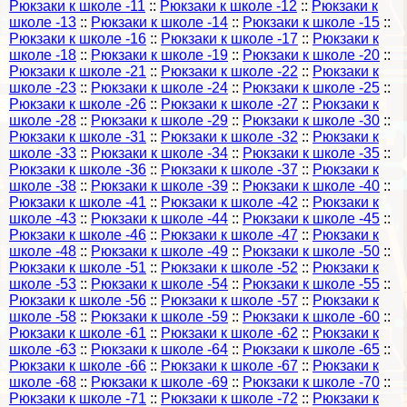
Рюкзаки к школе -11
::
Рюкзаки к школе -12
::
Рюкзаки к
школе -13
::
Рюкзаки к школе -14
::
Рюкзаки к школе -15
::
Рюкзаки к школе -16
::
Рюкзаки к школе -17
::
Рюкзаки к
школе -18
::
Рюкзаки к школе -19
::
Рюкзаки к школе -20
::
Рюкзаки к школе -21
::
Рюкзаки к школе -22
::
Рюкзаки к
школе -23
::
Рюкзаки к школе -24
::
Рюкзаки к школе -25
::
Рюкзаки к школе -26
::
Рюкзаки к школе -27
::
Рюкзаки к
школе -28
::
Рюкзаки к школе -29
::
Рюкзаки к школе -30
::
Рюкзаки к школе -31
::
Рюкзаки к школе -32
::
Рюкзаки к
школе -33
::
Рюкзаки к школе -34
::
Рюкзаки к школе -35
::
Рюкзаки к школе -36
::
Рюкзаки к школе -37
::
Рюкзаки к
школе -38
::
Рюкзаки к школе -39
::
Рюкзаки к школе -40
::
Рюкзаки к школе -41
::
Рюкзаки к школе -42
::
Рюкзаки к
школе -43
::
Рюкзаки к школе -44
::
Рюкзаки к школе -45
::
Рюкзаки к школе -46
::
Рюкзаки к школе -47
::
Рюкзаки к
школе -48
::
Рюкзаки к школе -49
::
Рюкзаки к школе -50
::
Рюкзаки к школе -51
::
Рюкзаки к школе -52
::
Рюкзаки к
школе -53
::
Рюкзаки к школе -54
::
Рюкзаки к школе -55
::
Рюкзаки к школе -56
::
Рюкзаки к школе -57
::
Рюкзаки к
школе -58
::
Рюкзаки к школе -59
::
Рюкзаки к школе -60
::
Рюкзаки к школе -61
::
Рюкзаки к школе -62
::
Рюкзаки к
школе -63
::
Рюкзаки к школе -64
::
Рюкзаки к школе -65
::
Рюкзаки к школе -66
::
Рюкзаки к школе -67
::
Рюкзаки к
школе -68
::
Рюкзаки к школе -69
::
Рюкзаки к школе -70
::
Рюкзаки к школе -71
::
Рюкзаки к школе -72
::
Рюкзаки к