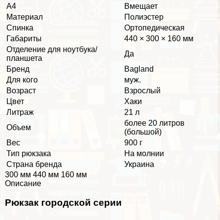
А4
Вмещает
Материал
Полиэстер
Спинка
Ортопедическая
Габариты
440 × 300 × 160 мм
Отделение для ноутбука/
Да
планшета
Бренд
Bagland
Для кого
муж.
Возраст
Взрослый
Цвет
Хаки
Литраж
21 л
более 20 литров
Объем
(большой)
Вес
900 г
Тип рюкзака
На молнии
Страна бренда
Украина
300 мм 440 мм 160 мм
Описание
Рюкзак городской серии