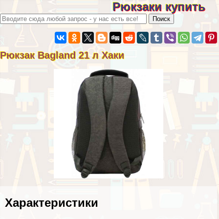
Рюкзаки купить
Рюкзак Bagland 21 л Хаки
Хаpaктеристики