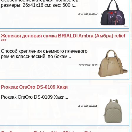
размеры: 26х41х16 см; вес: 500 г...
08 07 2026 21:20:33
Женская деловая сумка BRIALDI Ambra (Амбра) relief
***
Способ крепления съемного плечевого
ремня классический, по бокам...
07 07 2026 1:12:20
Рюкзак OrsOro DS-0109 Хаки
Рюкзак OrsOro DS-0109 Хаки...
06 07 2026 22:32:26