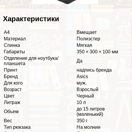
Хаpaктеристики
А4
Вмещает
Материал
Полиэстер
Спинка
Мягкая
Габариты
350 × 300 × 100 мм
Отделение для ноутбука/
Да
планшета
Принт
надпись бренда
Бренд
Asics
Для кого
муж.
Возраст
Взрослый
Цвет
Черный
Литраж
10 л
до 15 литров
Объем
(маленький)
Вес
350 г
Тип рюкзака
На молнии