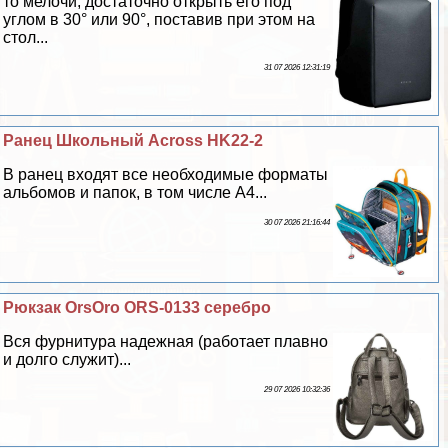
то мелочи, достаточно открыть его под
углом в 30° или 90°, поставив при этом на
стол...
31 07 2026 12:31:19
Ранец Школьный Across HK22-2
В ранец входят все необходимые форматы
альбомов и папок, в том числе А4...
30 07 2026 21:16:44
Рюкзак OrsOro ORS-0133 серебро
Вся фурнитура надежная (работает плавно
и долго служит)...
29 07 2026 10:32:36