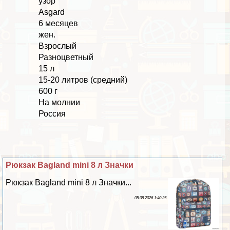
узор
Asgard
6 месяцев
жен.
Взрослый
Разноцветный
15 л
15-20 литров (средний)
600 г
На молнии
Россия
Рюкзак Bagland mini 8 л Значки
Рюкзак Bagland mini 8 л Значки...
05 08 2026 1:40:25