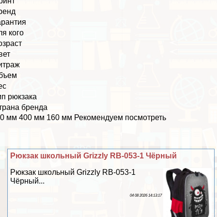
ринт
ренд
арантия
ля кого
озраст
вет
итраж
бъем
ес
ип рюкзака
трана бренда
0 мм 400 мм 160 мм Рекомендуем посмотреть
Рюкзак школьный Grizzly RB-053-1 Чёрный
Рюкзак школьный Grizzly RB-053-1
Чёрный...
04 08 2026 14:13:17