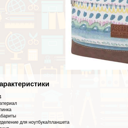
аpaктеристики
4
атериал
пинка
абариты
тделение для ноутбука/планшета