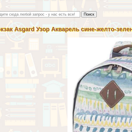
кзак Asgard Узор Акварель сине-желто-зеле