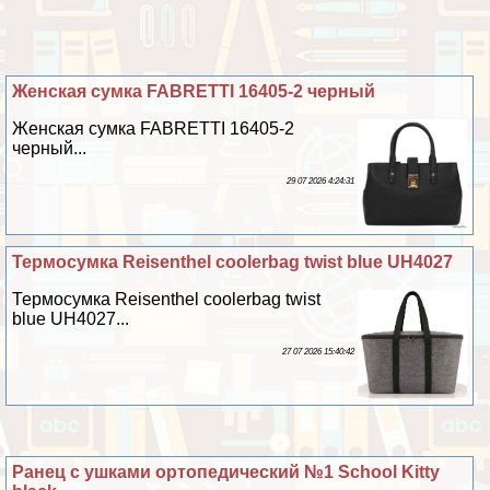
Женская сумка FABRETTI 16405-2 черный
Женская сумка FABRETTI 16405-2
черный...
29 07 2026 4:24:31
Термосумка Reisenthel coolerbag twist blue UH4027
Термосумка Reisenthel coolerbag twist
blue UH4027...
27 07 2026 15:40:42
Ранец с ушками ортопедический №1 School Kitty