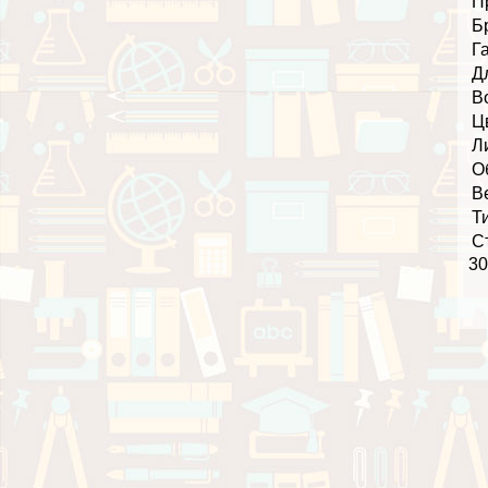
П
Б
Г
Д
В
Ц
Л
О
В
Т
С
30