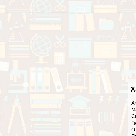
Х
А
М
С
Г
О