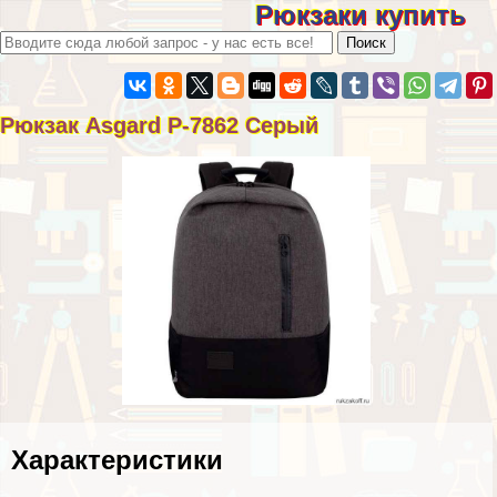
Рюкзаки купить
Рюкзак Asgard Р-7862 Серый
Хаpaктеристики