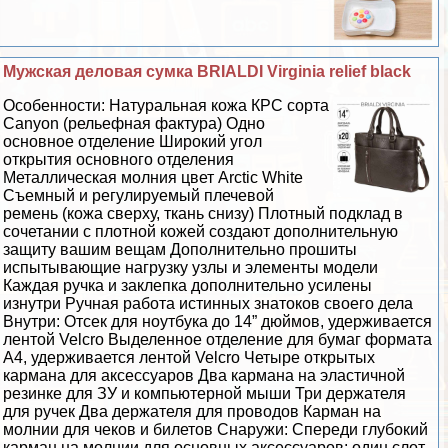
Мужская деловая сумка BRIALDI Virginia relief black
Особенности: Натуральная кожа КРС сорта
Canyon (рельефная фактура) Одно
основное отделение Широкий угол
открытия основного отделения
Металлическая молния цвет Arctic White
Съемный и регулируемый плечевой
ремень (кожа сверху, ткань снизу) Плотный подклад в
сочетании с плотной кожей создают дополнительную
защиту вашим вещам Дополнительно прошиты
испытывающие нагрузку узлы и элементы модели
Каждая ручка и заклепка дополнительно усилены
изнутри Ручная работа истинных знатоков своего дела
Внутри: Отсек для ноутбука до 14” дюймов, удерживается
лентой Velcro Выделенное отделение для бумаг формата
А4, удерживается лентой Velcro Четыре открытых
кармана для аксессуаров Два кармана на эластичной
резинке для ЗУ и компьютерной мыши Три держателя
для ручек Два держателя для проводов Карман на
молнии для чеков и билетов Снаружи: Спереди глубокий
карман на молнии для основных аксессуаров: один слот