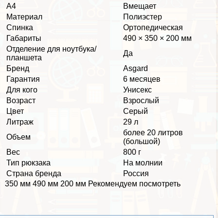
А4
Вмещает
Материал
Полиэстер
Спинка
Ортопедическая
Габариты
490 × 350 × 200 мм
Отделение для ноутбука/
Да
планшета
Бренд
Asgard
Гарантия
6 месяцев
Для кого
Униceкc
Возраст
Взрослый
Цвет
Серый
Литраж
29 л
более 20 литров
Объем
(большой)
Вес
800 г
Тип рюкзака
На молнии
Страна бренда
Россия
350 мм 490 мм 200 мм Рекомендуем посмотреть