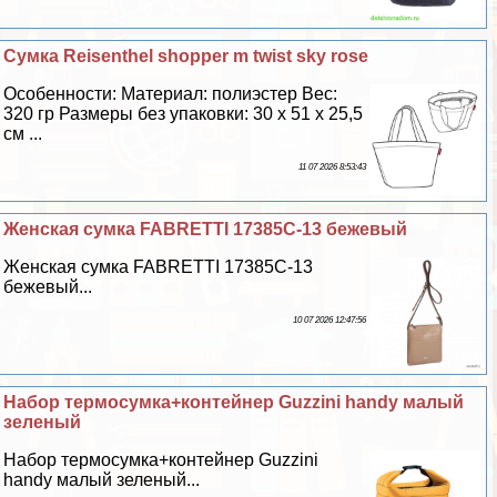
Сумка Reisenthel shopper m twist sky rose
Особенности: Материал: полиэстер Вес:
320 гр Размеры без упаковки: 30 х 51 х 25,5
см ...
11 07 2026 8:53:43
Женская сумка FABRETTI 17385C-13 бежевый
Женская сумка FABRETTI 17385C-13
бежевый...
10 07 2026 12:47:56
Набор термосумка+контейнер Guzzini handy малый
зеленый
Набор термосумка+контейнер Guzzini
handy малый зеленый...