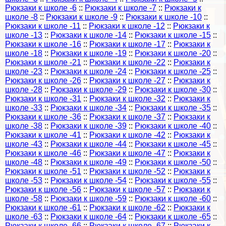
Рюкзаки к школе -6
::
Рюкзаки к школе -7
::
Рюкзаки к
школе -8
::
Рюкзаки к школе -9
::
Рюкзаки к школе -10
::
Рюкзаки к школе -11
::
Рюкзаки к школе -12
::
Рюкзаки к
школе -13
::
Рюкзаки к школе -14
::
Рюкзаки к школе -15
::
Рюкзаки к школе -16
::
Рюкзаки к школе -17
::
Рюкзаки к
школе -18
::
Рюкзаки к школе -19
::
Рюкзаки к школе -20
::
Рюкзаки к школе -21
::
Рюкзаки к школе -22
::
Рюкзаки к
школе -23
::
Рюкзаки к школе -24
::
Рюкзаки к школе -25
::
Рюкзаки к школе -26
::
Рюкзаки к школе -27
::
Рюкзаки к
школе -28
::
Рюкзаки к школе -29
::
Рюкзаки к школе -30
::
Рюкзаки к школе -31
::
Рюкзаки к школе -32
::
Рюкзаки к
школе -33
::
Рюкзаки к школе -34
::
Рюкзаки к школе -35
::
Рюкзаки к школе -36
::
Рюкзаки к школе -37
::
Рюкзаки к
школе -38
::
Рюкзаки к школе -39
::
Рюкзаки к школе -40
::
Рюкзаки к школе -41
::
Рюкзаки к школе -42
::
Рюкзаки к
школе -43
::
Рюкзаки к школе -44
::
Рюкзаки к школе -45
::
Рюкзаки к школе -46
::
Рюкзаки к школе -47
::
Рюкзаки к
школе -48
::
Рюкзаки к школе -49
::
Рюкзаки к школе -50
::
Рюкзаки к школе -51
::
Рюкзаки к школе -52
::
Рюкзаки к
школе -53
::
Рюкзаки к школе -54
::
Рюкзаки к школе -55
::
Рюкзаки к школе -56
::
Рюкзаки к школе -57
::
Рюкзаки к
школе -58
::
Рюкзаки к школе -59
::
Рюкзаки к школе -60
::
Рюкзаки к школе -61
::
Рюкзаки к школе -62
::
Рюкзаки к
школе -63
::
Рюкзаки к школе -64
::
Рюкзаки к школе -65
::
Рюкзаки к школе -66
::
Рюкзаки к школе -67
::
Рюкзаки к