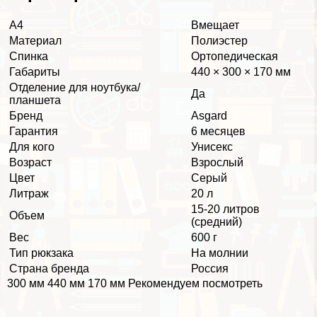
А4
Вмещает
Материал
Полиэстер
Спинка
Ортопедическая
Габариты
440 × 300 × 170 мм
Отделение для ноутбука/
Да
планшета
Бренд
Asgard
Гарантия
6 месяцев
Для кого
Униceкc
Возраст
Взрослый
Цвет
Серый
Литраж
20 л
15-20 литров
Объем
(средний)
Вес
600 г
Тип рюкзака
На молнии
Страна бренда
Россия
300 мм 440 мм 170 мм Рекомендуем посмотреть