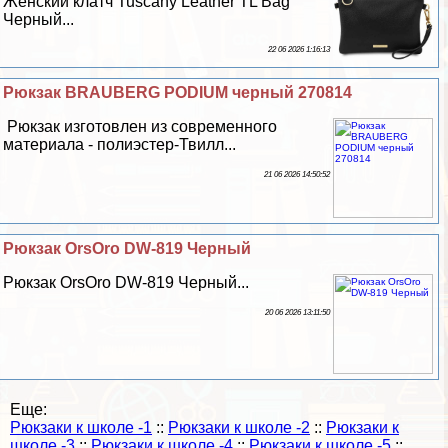
Женский клатч Tuscany Leather TL Bag
Черный...
22 06 2026 1:16:13
Рюкзак BRAUBERG PODIUM черный 270814
Рюкзак изготовлен из современного
материала - полиэстер-Твилл...
21 06 2026 14:50:52
Рюкзак OrsOro DW-819 Черный
Рюкзак OrsOro DW-819 Черный...
20 06 2026 13:11:50
Еще:
Рюкзаки к школе -1
::
Рюкзаки к школе -2
::
Рюкзаки к
школе -3
::
Рюкзаки к школе -4
::
Рюкзаки к школе -5
::