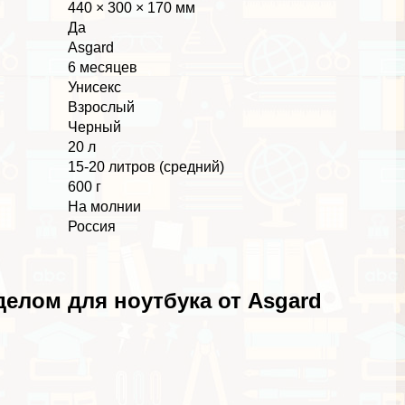
440 × 300 × 170 мм
Да
Asgard
6 месяцев
Униceкc
Взрослый
Черный
20 л
15-20 литров (средний)
600 г
На молнии
Россия
елом для ноутбука от Asgard