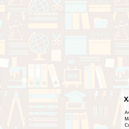
Х
А
М
С