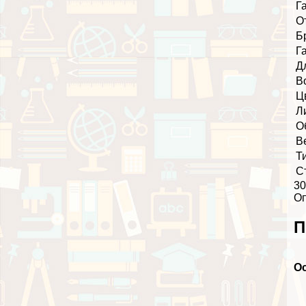
Г
О
Б
Г
Д
В
Ц
Л
О
В
Т
С
30
О
П
О