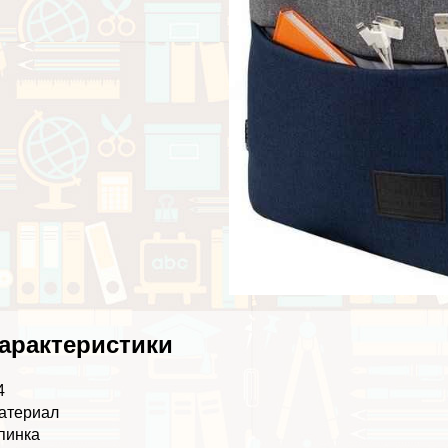
аpaктеристики
4
атериал
пинка