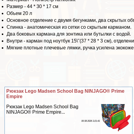
Размер - 44 * 30 * 17 см
Объем 20 л
Основное отделение с двумя бегунками, два скрытых об
Спинка - анатомическая из сетки со скрытым карманом.
Два боковых кармана для зонтика или бутылки с водой.
Внутри - карман под ноутбук 15\"(37 * 28 * 3 см), отдел
Мягкие плотные плечевые лямки, ручка усилена экокоже
Рюкзак Lego Madsen School Bag NINJAGO® Prime
Empire
Рюкзак Lego Madsen School Bag
NINJAGO® Prime Empire...
06 08 2026 3:21:41