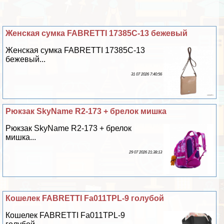
Женская сумка FABRETTI 17385C-13 бежевый
Женская сумка FABRETTI 17385C-13
бежевый...
31 07 2026 7:40:56
Рюкзак SkyName R2-173 + брелок мишка
Рюкзак SkyName R2-173 + брелок
мишка...
29 07 2026 21:38:13
Кошелек FABRETTI Fa011TPL-9 гoлyбой
Кошелек FABRETTI Fa011TPL-9