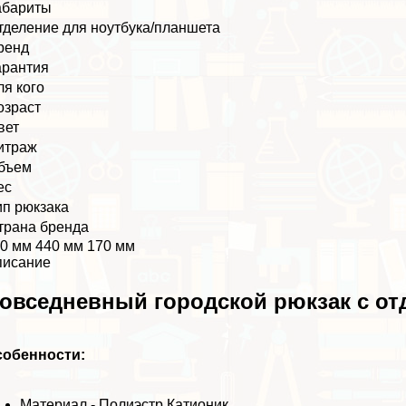
абариты
тделение для ноутбука/планшета
ренд
арантия
ля кого
озраст
вет
итраж
бъем
ес
ип рюкзака
трана бренда
0 мм 440 мм 170 мм
писание
овседневный городской рюкзак с отд
собенности:
Материал - Полиэстр Катионик