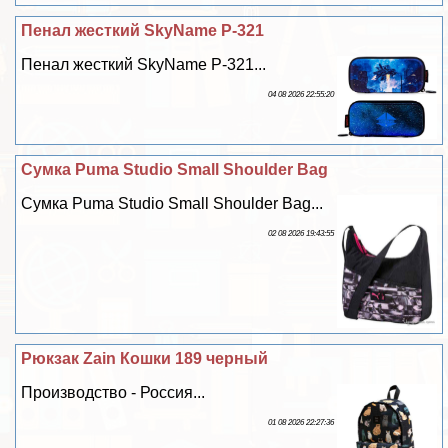
Пенал жесткий SkyName P-321
Пенал жесткий SkyName P-321...
04 08 2026 22:55:20
Сумка Puma Studio Small Shoulder Bag
Сумка Puma Studio Small Shoulder Bag...
02 08 2026 19:43:55
Рюкзак Zain Кошки 189 черный
Производство - Россия...
01 08 2026 22:27:36