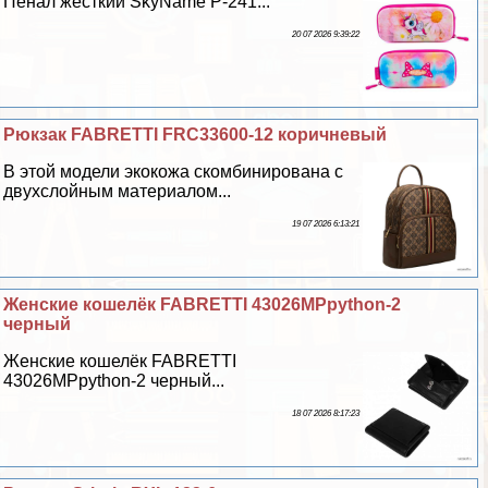
Пенал жесткий SkyName P-241...
20 07 2026 9:39:22
Рюкзак FABRETTI FRC33600-12 коричневый
В этой модели экокожа скомбинирована с
двухслойным материалом...
19 07 2026 6:13:21
Женские кошелёк FABRETTI 43026MPpython-2
черный
Женские кошелёк FABRETTI
43026MPpython-2 черный...
18 07 2026 8:17:23