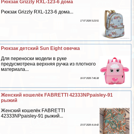
Рюкзак Grizzly RXL-123-6 дома
Рюкзак Grizzly RXL-123-6 дома...
17 07 2026 5:23:51
Рюкзак детский Sun Eight овечка
Для переноски модели в руке
предусмотрена верхняя ручка из плотного
материала...
16 07 2026 7:46:38
Женский кошелёк FABRETTI 42333NPpaisley-91
рыжий
Женский кошелёк FABRETTI
42333NPpaisley-91 рыжий...
15 07 2026 4:14:42