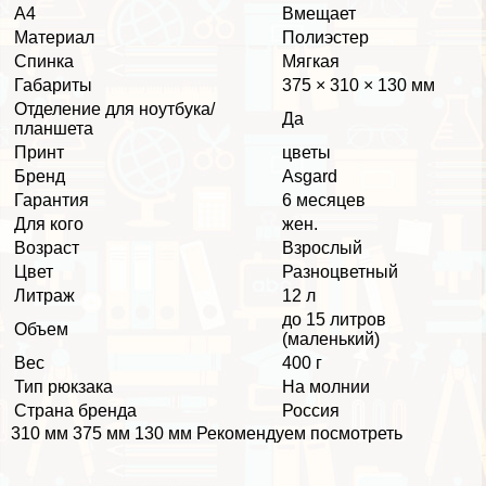
А4
Вмещает
Материал
Полиэстер
Спинка
Мягкая
Габариты
375 × 310 × 130 мм
Отделение для ноутбука/
Да
планшета
Принт
цветы
Бренд
Asgard
Гарантия
6 месяцев
Для кого
жен.
Возраст
Взрослый
Цвет
Разноцветный
Литраж
12 л
до 15 литров
Объем
(маленький)
Вес
400 г
Тип рюкзака
На молнии
Страна бренда
Россия
310 мм 375 мм 130 мм Рекомендуем посмотреть