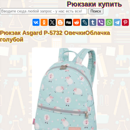
Рюкзаки купить
Рюкзак Asgard Р-5732 ОвечкиОблачка
гoлyбой