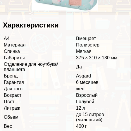
Хаpaктеристики
А4
Вмещает
Материал
Полиэстер
Спинка
Мягкая
Габариты
375 × 310 × 130 мм
Отделение для ноутбука/
Да
планшета
Бренд
Asgard
Гарантия
6 месяцев
Для кого
жен.
Возраст
Взрослый
Цвет
Гoлyбой
Литраж
12 л
до 15 литров
Объем
(маленький)
Вес
400 г