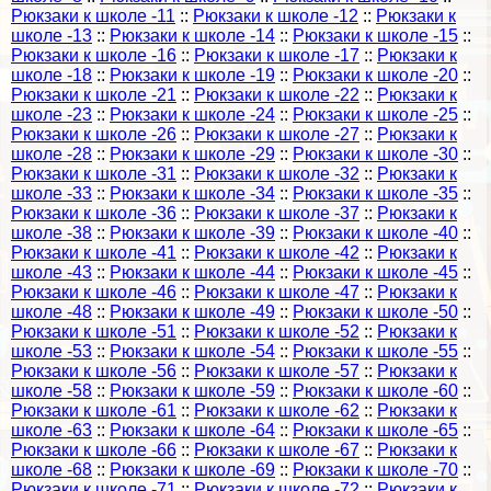
Рюкзаки к школе -11
::
Рюкзаки к школе -12
::
Рюкзаки к
школе -13
::
Рюкзаки к школе -14
::
Рюкзаки к школе -15
::
Рюкзаки к школе -16
::
Рюкзаки к школе -17
::
Рюкзаки к
школе -18
::
Рюкзаки к школе -19
::
Рюкзаки к школе -20
::
Рюкзаки к школе -21
::
Рюкзаки к школе -22
::
Рюкзаки к
школе -23
::
Рюкзаки к школе -24
::
Рюкзаки к школе -25
::
Рюкзаки к школе -26
::
Рюкзаки к школе -27
::
Рюкзаки к
школе -28
::
Рюкзаки к школе -29
::
Рюкзаки к школе -30
::
Рюкзаки к школе -31
::
Рюкзаки к школе -32
::
Рюкзаки к
школе -33
::
Рюкзаки к школе -34
::
Рюкзаки к школе -35
::
Рюкзаки к школе -36
::
Рюкзаки к школе -37
::
Рюкзаки к
школе -38
::
Рюкзаки к школе -39
::
Рюкзаки к школе -40
::
Рюкзаки к школе -41
::
Рюкзаки к школе -42
::
Рюкзаки к
школе -43
::
Рюкзаки к школе -44
::
Рюкзаки к школе -45
::
Рюкзаки к школе -46
::
Рюкзаки к школе -47
::
Рюкзаки к
школе -48
::
Рюкзаки к школе -49
::
Рюкзаки к школе -50
::
Рюкзаки к школе -51
::
Рюкзаки к школе -52
::
Рюкзаки к
школе -53
::
Рюкзаки к школе -54
::
Рюкзаки к школе -55
::
Рюкзаки к школе -56
::
Рюкзаки к школе -57
::
Рюкзаки к
школе -58
::
Рюкзаки к школе -59
::
Рюкзаки к школе -60
::
Рюкзаки к школе -61
::
Рюкзаки к школе -62
::
Рюкзаки к
школе -63
::
Рюкзаки к школе -64
::
Рюкзаки к школе -65
::
Рюкзаки к школе -66
::
Рюкзаки к школе -67
::
Рюкзаки к
школе -68
::
Рюкзаки к школе -69
::
Рюкзаки к школе -70
::
Рюкзаки к школе -71
::
Рюкзаки к школе -72
::
Рюкзаки к