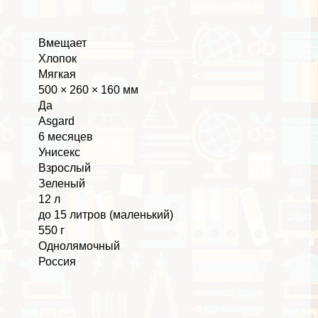
Вмещает
Хлопок
Мягкая
500 × 260 × 160 мм
Да
Asgard
6 месяцев
Униceкc
Взрослый
Зеленый
12 л
до 15 литров (маленький)
550 г
Однолямочный
Россия