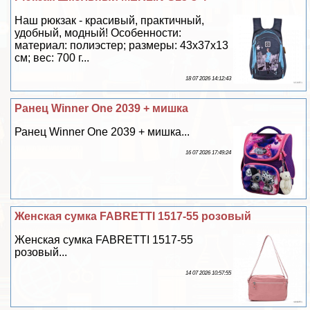
Наш рюкзак - красивый, пpaктичный,
удобный, модный! Особенности:
материал: полиэстер; размеры: 43x37x13
см; вес: 700 г...
18 07 2026 14:12:43
Ранец Winner One 2039 + мишка
Ранец Winner One 2039 + мишка...
16 07 2026 17:49:24
Женская сумка FABRETTI 1517-55 розовый
Женская сумка FABRETTI 1517-55
розовый...
14 07 2026 10:57:55