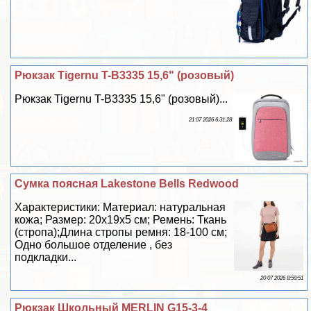
Рюкзак Tigernu T-B3335 15,6" (розовый)
Рюкзак Tigernu T-B3335 15,6" (розовый)...
21 07 2026 6:31:28
Сумка поясная Lakestone Bells Redwood
Хаpaктеристики: Материал: натуральная
кожа; Размер: 20х19х5 см; Ремень: Ткань
(стропа);Длина стропы ремня: 18-100 см;
Одно большое отделение , без
подкладки...
20 07 2026 8:59:51
Рюкзак Школьный MERLIN G15-3-4