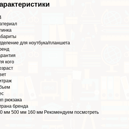
аpaктеристики
4
атериал
пинка
абариты
тделение для ноутбука/планшета
ренд
арантия
ля кого
озраст
вет
итраж
бъем
ес
ип рюкзака
трана бренда
0 мм 500 мм 160 мм Рекомендуем посмотреть