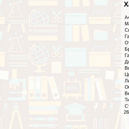
Х
А
М
С
Г
О
Б
Г
Д
В
Ц
Л
О
В
Т
С
26