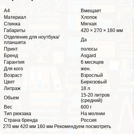
А4
Вмещает
Материал
Хлопок
Спинка
Мягкая
Габариты
420 × 270 × 160 мм
Отделение для ноутбука/
Да
планшета
Принт
полосы
Бренд
Asgard
Гарантия
6 месяцев
Для кого
жен.
Возраст
Взрослый
Цвет
Бирюзовый
Литраж
18 л
15-20 литров
Объем
(средний)
Вес
600 г
Тип рюкзака
На молнии
Страна бренда
Россия
270 мм 420 мм 160 мм Рекомендуем посмотреть