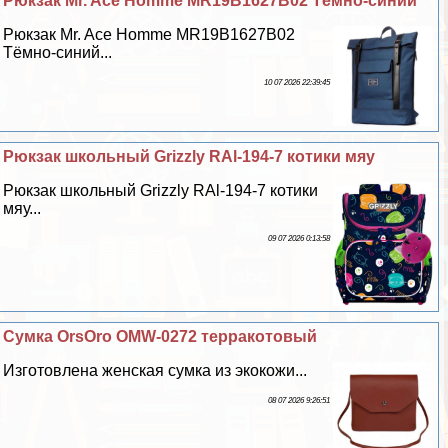
Рюкзак Mr. Ace Homme MR19B1627B02 Тёмно-синий
Рюкзак Mr. Ace Homme MR19B1627B02
Тёмно-синий...
10 07 2026 22:39:45
Рюкзак школьный Grizzly RAl-194-7 котики мяу
Рюкзак школьный Grizzly RAl-194-7 котики
мяу...
09 07 2026 0:13:58
Сумка OrsOro OMW-0272 терpaкотовый
Изготовлена женская сумка из экокожи...
08 07 2026 9:26:51