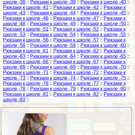
школе -38
::
Рюкзаки к школе -39
::
Рюкзаки к школе -40
::
Рюкзаки к школе -41
::
Рюкзаки к школе -42
::
Рюкзаки к
школе -43
::
Рюкзаки к школе -44
::
Рюкзаки к школе -45
::
Рюкзаки к школе -46
::
Рюкзаки к школе -47
::
Рюкзаки к
школе -48
::
Рюкзаки к школе -49
::
Рюкзаки к школе -50
::
Рюкзаки к школе -51
::
Рюкзаки к школе -52
::
Рюкзаки к
школе -53
::
Рюкзаки к школе -54
::
Рюкзаки к школе -55
::
Рюкзаки к школе -56
::
Рюкзаки к школе -57
::
Рюкзаки к
школе -58
::
Рюкзаки к школе -59
::
Рюкзаки к школе -60
::
Рюкзаки к школе -61
::
Рюкзаки к школе -62
::
Рюкзаки к
школе -63
::
Рюкзаки к школе -64
::
Рюкзаки к школе -65
::
Рюкзаки к школе -66
::
Рюкзаки к школе -67
::
Рюкзаки к
школе -68
::
Рюкзаки к школе -69
::
Рюкзаки к школе -70
::
Рюкзаки к школе -71
::
Рюкзаки к школе -72
::
Рюкзаки к
школе -73
::
Рюкзаки к школе -74
::
Рюкзаки к школе -75
::
Рюкзаки к школе -76
::
Рюкзаки к школе -77
::
Рюкзаки к
школе -78
::
Рюкзаки к школе -79
::
Рюкзаки к школе -80
::
Рюкзаки к школе -81
::
Рюкзаки к школе -82
::
Рюкзаки к
школе -83
::