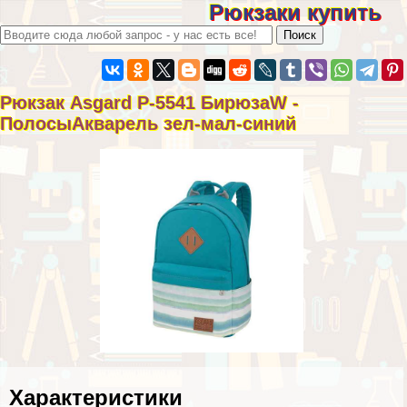
Рюкзаки купить
Рюкзак Asgard Р-5541 БирюзаW -
ПолосыАкварель зел-мал-синий
Хаpaктеристики