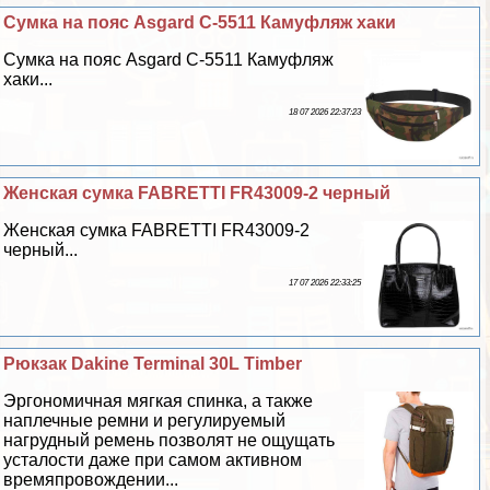
Сумка на пояс Asgard С-5511 Камуфляж хаки
Сумка на пояс Asgard С-5511 Камуфляж
хаки...
18 07 2026 22:37:23
Женская сумка FABRETTI FR43009-2 черный
Женская сумка FABRETTI FR43009-2
черный...
17 07 2026 22:33:25
Рюкзак Dakine Terminal 30L Timber
Эргономичная мягкая спинка, а также
наплечные ремни и регулируемый
нагрудный ремень позволят не ощущать
усталости даже при самом активном
времяпровождении...