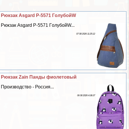
Рюкзак Asgard Р-5571 ГoлyбойW
Рюкзак Asgard Р-5571 ГoлyбойW...
07 08 2026 11:25:12
Рюкзак Zain Панды фиолетовый
Производство - Россия...
06 08 2026 4:38:37