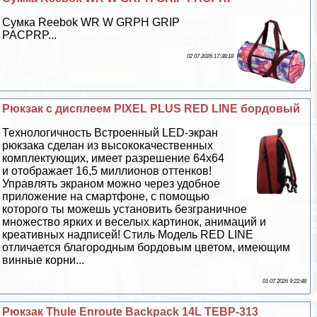
Сумка Reebok WR W GRPH GRIP
PACPRP...
02 07 2026 17:38:18
Рюкзак с дисплеем PIXEL PLUS RED LINE бордовый
Технологичность Встроенный LED-экран
рюкзака сделан из высококачественных
комплектующих, имеет разрешение 64x64
и отображает 16,5 миллионов оттенков!
Управлять экраном можно через удобное
приложение на смартфоне, с помощью
которого ты можешь установить безграничное
множество ярких и веселых картинок, анимаций и
креативных надписей! Стиль Модель RED LINE
отличается благородным бордовым цветом, имеющим
винные корни...
01 07 2026 9:22:48
Рюкзак Thule Enroute Backpack 14L TEBP-313