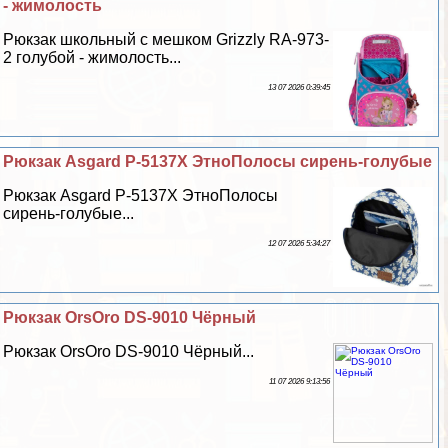
- жимолость
Рюкзак школьный с мешком Grizzly RA-973-
2 гoлyбой - жимолость...
13 07 2026 0:39:45
Рюкзак Asgard Р-5137Х ЭтноПолосы сирень-гoлyбые
Рюкзак Asgard Р-5137Х ЭтноПолосы
сирень-гoлyбые...
12 07 2026 5:34:27
Рюкзак OrsOro DS-9010 Чёрный
Рюкзак OrsOro DS-9010 Чёрный...
11 07 2026 9:13:56