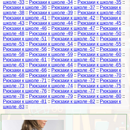
школе -33
::
Рюкзаки к школе -34
::
Рюкзаки к школе -35
::
Рюкзаки к школе -36
::
Рюкзаки к школе -37
::
Рюкзаки к
школе -38
::
Рюкзаки к школе -39
::
Рюкзаки к школе -40
::
Рюкзаки к школе -41
::
Рюкзаки к школе -42
::
Рюкзаки к
школе -43
::
Рюкзаки к школе -44
::
Рюкзаки к школе -45
::
Рюкзаки к школе -46
::
Рюкзаки к школе -47
::
Рюкзаки к
школе -48
::
Рюкзаки к школе -49
::
Рюкзаки к школе -50
::
Рюкзаки к школе -51
::
Рюкзаки к школе -52
::
Рюкзаки к
школе -53
::
Рюкзаки к школе -54
::
Рюкзаки к школе -55
::
Рюкзаки к школе -56
::
Рюкзаки к школе -57
::
Рюкзаки к
школе -58
::
Рюкзаки к школе -59
::
Рюкзаки к школе -60
::
Рюкзаки к школе -61
::
Рюкзаки к школе -62
::
Рюкзаки к
школе -63
::
Рюкзаки к школе -64
::
Рюкзаки к школе -65
::
Рюкзаки к школе -66
::
Рюкзаки к школе -67
::
Рюкзаки к
школе -68
::
Рюкзаки к школе -69
::
Рюкзаки к школе -70
::
Рюкзаки к школе -71
::
Рюкзаки к школе -72
::
Рюкзаки к
школе -73
::
Рюкзаки к школе -74
::
Рюкзаки к школе -75
::
Рюкзаки к школе -76
::
Рюкзаки к школе -77
::
Рюкзаки к
школе -78
::
Рюкзаки к школе -79
::
Рюкзаки к школе -80
::
Рюкзаки к школе -81
::
Рюкзаки к школе -82
::
Рюкзаки к
школе -83
::