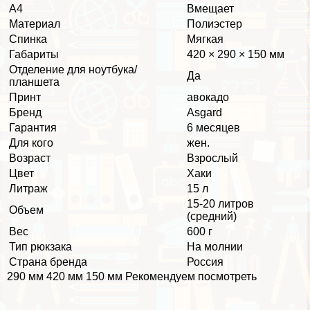
А4
Вмещает
Материал
Полиэстер
Спинка
Мягкая
Габариты
420 × 290 × 150 мм
Отделение для ноутбука/
Да
планшета
Принт
авокадо
Бренд
Asgard
Гарантия
6 месяцев
Для кого
жен.
Возраст
Взрослый
Цвет
Хаки
Литраж
15 л
15-20 литров
Объем
(средний)
Вес
600 г
Тип рюкзака
На молнии
Страна бренда
Россия
290 мм 420 мм 150 мм Рекомендуем посмотреть