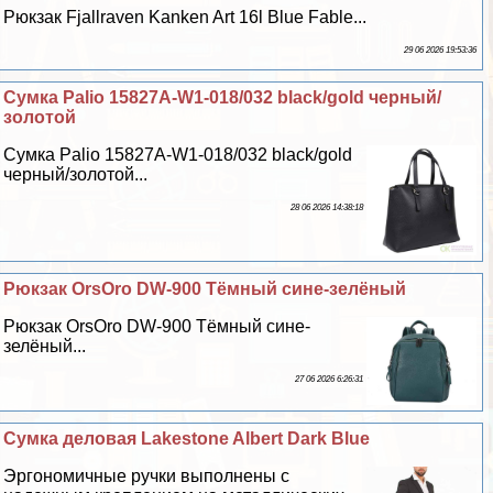
Рюкзак Fjallraven Kanken Art 16l Blue Fable...
29 06 2026 19:53:36
Сумка Palio 15827A-W1-018/032 black/gold черный/
золотой
Сумка Palio 15827A-W1-018/032 black/gold
черный/золотой...
28 06 2026 14:38:18
Рюкзак OrsOro DW-900 Тёмный сине-зелёный
Рюкзак OrsOro DW-900 Тёмный сине-
зелёный...
27 06 2026 6:26:31
Cумка деловая Lakestone Albert Dark Blue
Эргономичные ручки выполнены с