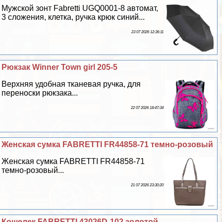
Мужской зонт Fabretti UGQ0001-8 автомат,
3 сложения, клетка, ручка крюк синий...
23 07 2026 12:36:11
Рюкзак Winner Town girl 205-5
Верхняя удобная тканевая ручка, для
переноски рюкзака...
22 07 2026 18:47:34
Женская сумка FABRETTI FR44858-71 темно-розовый
Женская сумка FABRETTI FR44858-71
темно-розовый...
21 07 2026 23:30:20
Кошелек FABRETTI 43026D-102 золотой