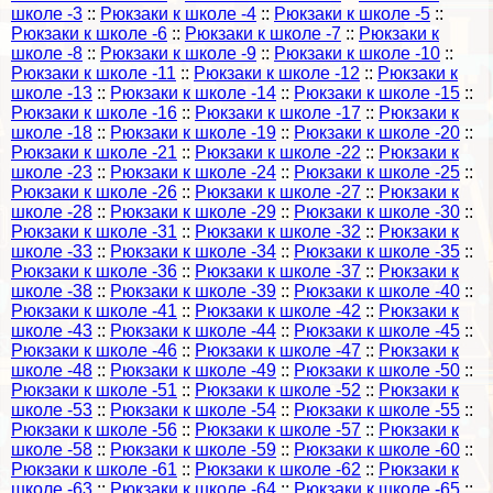
школе -3
::
Рюкзаки к школе -4
::
Рюкзаки к школе -5
::
Рюкзаки к школе -6
::
Рюкзаки к школе -7
::
Рюкзаки к
школе -8
::
Рюкзаки к школе -9
::
Рюкзаки к школе -10
::
Рюкзаки к школе -11
::
Рюкзаки к школе -12
::
Рюкзаки к
школе -13
::
Рюкзаки к школе -14
::
Рюкзаки к школе -15
::
Рюкзаки к школе -16
::
Рюкзаки к школе -17
::
Рюкзаки к
школе -18
::
Рюкзаки к школе -19
::
Рюкзаки к школе -20
::
Рюкзаки к школе -21
::
Рюкзаки к школе -22
::
Рюкзаки к
школе -23
::
Рюкзаки к школе -24
::
Рюкзаки к школе -25
::
Рюкзаки к школе -26
::
Рюкзаки к школе -27
::
Рюкзаки к
школе -28
::
Рюкзаки к школе -29
::
Рюкзаки к школе -30
::
Рюкзаки к школе -31
::
Рюкзаки к школе -32
::
Рюкзаки к
школе -33
::
Рюкзаки к школе -34
::
Рюкзаки к школе -35
::
Рюкзаки к школе -36
::
Рюкзаки к школе -37
::
Рюкзаки к
школе -38
::
Рюкзаки к школе -39
::
Рюкзаки к школе -40
::
Рюкзаки к школе -41
::
Рюкзаки к школе -42
::
Рюкзаки к
школе -43
::
Рюкзаки к школе -44
::
Рюкзаки к школе -45
::
Рюкзаки к школе -46
::
Рюкзаки к школе -47
::
Рюкзаки к
школе -48
::
Рюкзаки к школе -49
::
Рюкзаки к школе -50
::
Рюкзаки к школе -51
::
Рюкзаки к школе -52
::
Рюкзаки к
школе -53
::
Рюкзаки к школе -54
::
Рюкзаки к школе -55
::
Рюкзаки к школе -56
::
Рюкзаки к школе -57
::
Рюкзаки к
школе -58
::
Рюкзаки к школе -59
::
Рюкзаки к школе -60
::
Рюкзаки к школе -61
::
Рюкзаки к школе -62
::
Рюкзаки к
школе -63
::
Рюкзаки к школе -64
::
Рюкзаки к школе -65
::