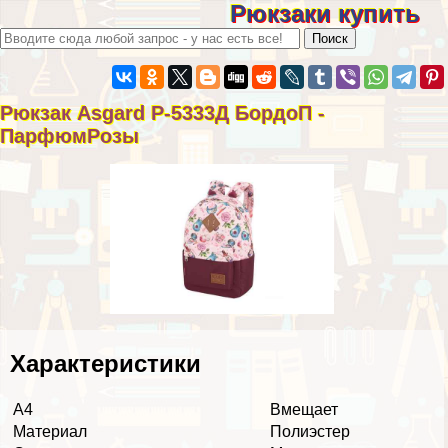
Рюкзаки купить
Рюкзак Asgard Р-5333Д БордоП -
ПарфюмРозы
Хаpaктеристики
А4
Вмещает
Материал
Полиэстер