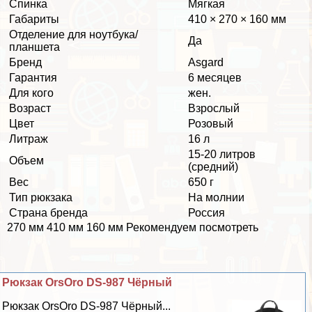
Спинка
Мягкая
Габариты
410 × 270 × 160 мм
Отделение для ноутбука/
Да
планшета
Бренд
Asgard
Гарантия
6 месяцев
Для кого
жен.
Возраст
Взрослый
Цвет
Розовый
Литраж
16 л
15-20 литров
Объем
(средний)
Вес
650 г
Тип рюкзака
На молнии
Страна бренда
Россия
270 мм 410 мм 160 мм Рекомендуем посмотреть
Рюкзак OrsOro DS-987 Чёрный
Рюкзак OrsOro DS-987 Чёрный...