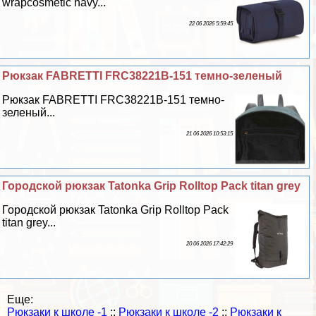
wrapcosmetic navy...
22 06 2026 5:59:45
Рюкзак FABRETTI FRC38221B-151 темно-зеленый
Рюкзак FABRETTI FRC38221B-151 темно-
зеленый...
21 06 2026 10:53:15
Городской рюкзак Tatonka Grip Rolltop Pack titan grey
Городской рюкзак Tatonka Grip Rolltop Pack
titan grey...
20 06 2026 17:42:29
Еще:
Рюкзаки к школе -1
::
Рюкзаки к школе -2
::
Рюкзаки к