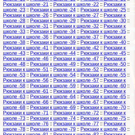
Рюкзаки к школе -21
::
Рюкзаки к школе -22
::
Рюкзаки к
школе -23
::
Рюкзаки к школе -24
::
Рюкзаки к школе -25
::
Рюкзаки к школе -26
::
Рюкзаки к школе -27
::
Рюкзаки к
школе -28
::
Рюкзаки к школе -29
::
Рюкзаки к школе -30
::
Рюкзаки к школе -31
::
Рюкзаки к школе -32
::
Рюкзаки к
школе -33
::
Рюкзаки к школе -34
::
Рюкзаки к школе -35
::
Рюкзаки к школе -36
::
Рюкзаки к школе -37
::
Рюкзаки к
школе -38
::
Рюкзаки к школе -39
::
Рюкзаки к школе -40
::
Рюкзаки к школе -41
::
Рюкзаки к школе -42
::
Рюкзаки к
школе -43
::
Рюкзаки к школе -44
::
Рюкзаки к школе -45
::
Рюкзаки к школе -46
::
Рюкзаки к школе -47
::
Рюкзаки к
школе -48
::
Рюкзаки к школе -49
::
Рюкзаки к школе -50
::
Рюкзаки к школе -51
::
Рюкзаки к школе -52
::
Рюкзаки к
школе -53
::
Рюкзаки к школе -54
::
Рюкзаки к школе -55
::
Рюкзаки к школе -56
::
Рюкзаки к школе -57
::
Рюкзаки к
школе -58
::
Рюкзаки к школе -59
::
Рюкзаки к школе -60
::
Рюкзаки к школе -61
::
Рюкзаки к школе -62
::
Рюкзаки к
школе -63
::
Рюкзаки к школе -64
::
Рюкзаки к школе -65
::
Рюкзаки к школе -66
::
Рюкзаки к школе -67
::
Рюкзаки к
школе -68
::
Рюкзаки к школе -69
::
Рюкзаки к школе -70
::
Рюкзаки к школе -71
::
Рюкзаки к школе -72
::
Рюкзаки к
школе -73
::
Рюкзаки к школе -74
::
Рюкзаки к школе -75
::
Рюкзаки к школе -76
::
Рюкзаки к школе -77
::
Рюкзаки к
школе -78
::
Рюкзаки к школе -79
::
Рюкзаки к школе -80
::
Рюкзаки к школе -81
::
Рюкзаки к школе -82
::
Рюкзаки к