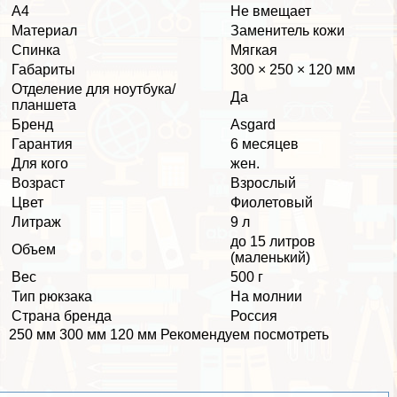
А4
Не вмещает
Материал
Заменитель кожи
Спинка
Мягкая
Габариты
300 × 250 × 120 мм
Отделение для ноутбука/
Да
планшета
Бренд
Asgard
Гарантия
6 месяцев
Для кого
жен.
Возраст
Взрослый
Цвет
Фиолетовый
Литраж
9 л
до 15 литров
Объем
(маленький)
Вес
500 г
Тип рюкзака
На молнии
Страна бренда
Россия
250 мм 300 мм 120 мм Рекомендуем посмотреть