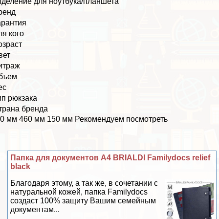
тделение для ноутбука/планшета
ренд
арантия
ля кого
озраст
вет
итраж
бъем
ес
ип рюкзака
трана бренда
0 мм 460 мм 150 мм Рекомендуем посмотреть
Папка для документов А4 BRIALDI Familydocs relief
black
Благодаря этому, а так же, в сочетании с
натуральной кожей, папка Familydocs
создаст 100% защиту Вашим семейным
документам...