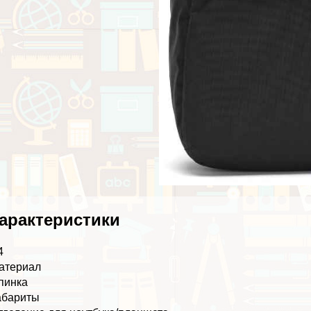
аpaктеристики
4
атериал
пинка
абариты