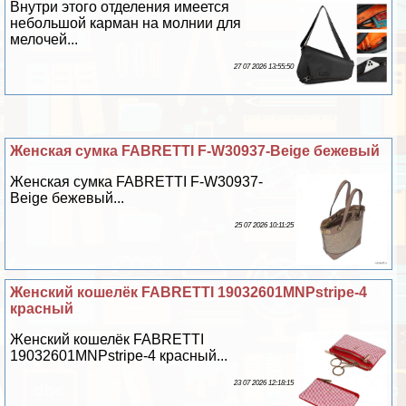
Внутри этого отделения имеется
небольшой карман на молнии для
мелочей...
27 07 2026 13:55:50
Женская сумка FABRETTI F-W30937-Beige бежевый
Женская сумка FABRETTI F-W30937-
Beige бежевый...
25 07 2026 10:11:25
Женский кошелёк FABRETTI 19032601MNPstripe-4
красный
Женский кошелёк FABRETTI
19032601MNPstripe-4 красный...
23 07 2026 12:18:15