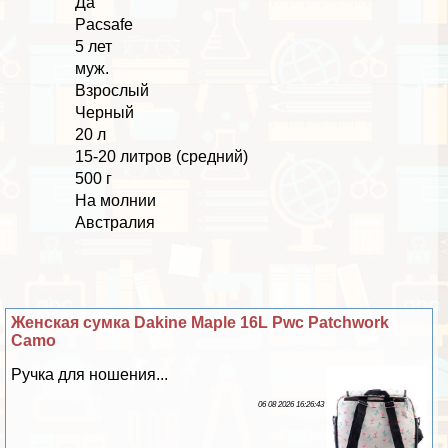
Да
Pacsafe
5 лет
муж.
Взрослый
Черный
20 л
15-20 литров (средний)
500 г
На молнии
Австралия
Женская сумка Dakine Maple 16L Pwc Patchwork
Camo
Ручка для ношения...
06 08 2026 16:26:43