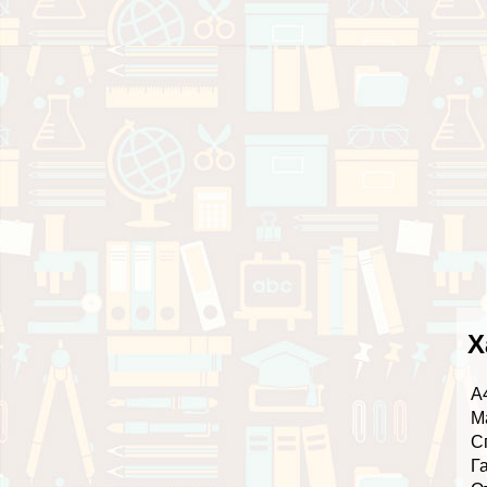
Х
А
М
С
Г