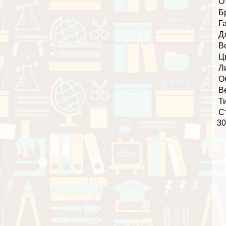
О
Б
Г
Д
В
Ц
Л
О
В
Т
С
30