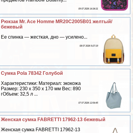
09 07 2026 14:34:31
Рюкзак Mr. Ace Homme MR20C2005B01 желтый/
бежевый
Ее спинка — жесткая, дно — усилено...
08 07 2026 9:27:19
Сумка Pola 78342 Гoлyбой
Хаpaктеристики: Материал: экокожа
Размер: 230 х 350 х 170 мм Вес: 890
гОбъем: 32,5 л ...
07 07 2026 13:54:45
Женская сумка FABRETTI 17962-13 бежевый
Женская сумка FABRETTI 17962-13