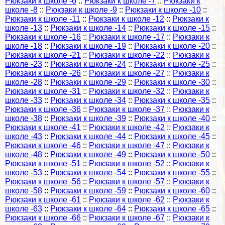
Рюкзаки к школе -6
::
Рюкзаки к школе -7
::
Рюкзаки к
школе -8
::
Рюкзаки к школе -9
::
Рюкзаки к школе -10
::
Рюкзаки к школе -11
::
Рюкзаки к школе -12
::
Рюкзаки к
школе -13
::
Рюкзаки к школе -14
::
Рюкзаки к школе -15
::
Рюкзаки к школе -16
::
Рюкзаки к школе -17
::
Рюкзаки к
школе -18
::
Рюкзаки к школе -19
::
Рюкзаки к школе -20
::
Рюкзаки к школе -21
::
Рюкзаки к школе -22
::
Рюкзаки к
школе -23
::
Рюкзаки к школе -24
::
Рюкзаки к школе -25
::
Рюкзаки к школе -26
::
Рюкзаки к школе -27
::
Рюкзаки к
школе -28
::
Рюкзаки к школе -29
::
Рюкзаки к школе -30
::
Рюкзаки к школе -31
::
Рюкзаки к школе -32
::
Рюкзаки к
школе -33
::
Рюкзаки к школе -34
::
Рюкзаки к школе -35
::
Рюкзаки к школе -36
::
Рюкзаки к школе -37
::
Рюкзаки к
школе -38
::
Рюкзаки к школе -39
::
Рюкзаки к школе -40
::
Рюкзаки к школе -41
::
Рюкзаки к школе -42
::
Рюкзаки к
школе -43
::
Рюкзаки к школе -44
::
Рюкзаки к школе -45
::
Рюкзаки к школе -46
::
Рюкзаки к школе -47
::
Рюкзаки к
школе -48
::
Рюкзаки к школе -49
::
Рюкзаки к школе -50
::
Рюкзаки к школе -51
::
Рюкзаки к школе -52
::
Рюкзаки к
школе -53
::
Рюкзаки к школе -54
::
Рюкзаки к школе -55
::
Рюкзаки к школе -56
::
Рюкзаки к школе -57
::
Рюкзаки к
школе -58
::
Рюкзаки к школе -59
::
Рюкзаки к школе -60
::
Рюкзаки к школе -61
::
Рюкзаки к школе -62
::
Рюкзаки к
школе -63
::
Рюкзаки к школе -64
::
Рюкзаки к школе -65
::
Рюкзаки к школе -66
::
Рюкзаки к школе -67
::
Рюкзаки к