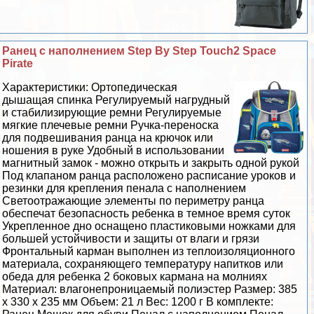
Ранец с наполнением Step By Step Touch2 Space
Pirate
Хаpaктеристики: Ортопедическая
дышащая спинка Регулируемый нагрудный
и стабилизирующие ремни Регулируемые
мягкие плечевые ремни Ручка-переноска
для подвешивания ранца на крючок или
ношения в руке Удобный в использовании
магнитный замок - можно открыть и закрыть одной рукой
Под клапаном ранца расположено расписание уроков и
резинки для крепления пенала с наполнением
Светоотражающие элементы по периметру ранца
обеспечат безопасность ребенка в темное время суток
Укрепленное дно оснащено пластиковыми ножками для
большей устойчивости и защиты от влаги и грязи
Фронтальный карман выполнен из теплоизоляционного
материала, сохраняющего температуру напитков или
обеда для ребенка 2 боковых кармана на молниях
Материал: влагонепроницаемый полиэстер Размер: 385
х 330 х 235 мм Объем: 21 л Вес: 1200 г В комплекте: