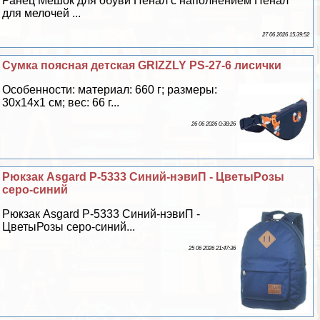
Ранец Мешок для обуви Пенал с наполнением Пенал
для мелочей ...
27 06 2026 15:39:52
Сумка поясная детская GRIZZLY PS-27-6 лисички
Особенности: материал: 660 г; размеры:
30х14х1 см; вес: 66 г...
26 06 2026 0:38:26
Рюкзак Asgard Р-5333 Синий-нэвиП - ЦветыРозы
серо-синий
Рюкзак Asgard Р-5333 Синий-нэвиП -
ЦветыРозы серо-синий...
25 06 2026 21:47:36