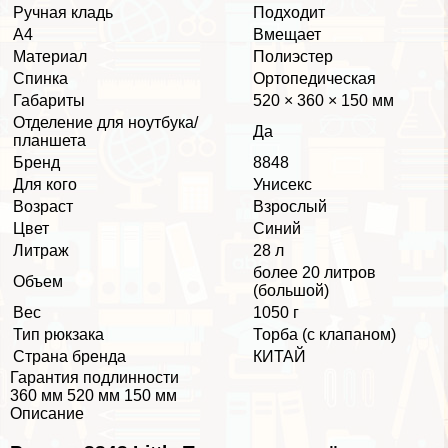
Ручная кладь
Подходит
А4
Вмещает
Материал
Полиэстер
Спинка
Ортопедическая
Габариты
520 × 360 × 150 мм
Отделение для ноутбука/
Да
планшета
Бренд
8848
Для кого
Униceкc
Возраст
Взрослый
Цвет
Синий
Литраж
28 л
более 20 литров
Объем
(большой)
Вес
1050 г
Тип рюкзака
Торба (с клапаном)
Страна бренда
КИТАЙ
Гарантия подлинности
360 мм 520 мм 150 мм
Описание