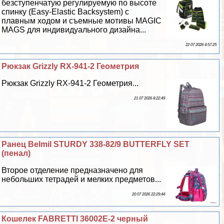
безступенчатую регулируемую по высоте
спинку (Easy-Elastic Backsystem) с
плавным ходом и съемные мотивы MAGIC
MAGS для индивидуального дизайна...
22 07 2026 4:57:25
Рюкзак Grizzly RX-941-2 Геометрия
Рюкзак Grizzly RX-941-2 Геометрия...
21 07 2026 8:22:49
Ранец Belmil STURDY 338-82/9 BUTTERFLY SET
(пенал)
Второе отделение предназначено для
небольших тетрадей и мелких предметов...
20 07 2026 22:29:44
Кошелек FABRETTI 36002Е-2 черный