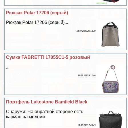
Рюкзак Polar 17206 (серый)
Рюкзак Polar 17206 (серый)...
14 07 2026 20:13:39
Сумка FABRETTI 17055C1-5 розовый
...
12 07 2026 6:12:40
Портфель Lakestone Bamfield Black
Снаружи: На обратной стороне есть
карман на молнии...
11 07 2026 2:49:45