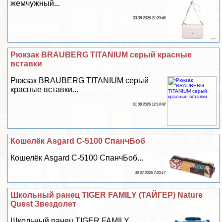
жемчужный...
03 08 2026 21:20:46
Рюкзак BRAUBERG TITANIUM серый красные
вставки
Рюкзак BRAUBERG TITANIUM серый
красные вставки...
01 08 2026 12:14:42
Кошелёк Asgard С-5100 СпанчБоб
Кошелёк Asgard С-5100 СпанчБоб...
30 07 2026 7:20:17
Школьный ранец TIGER FAMILY (ТАЙГЕР) Nature
Quest Звездолет
Школьный ранец TIGER FAMILY