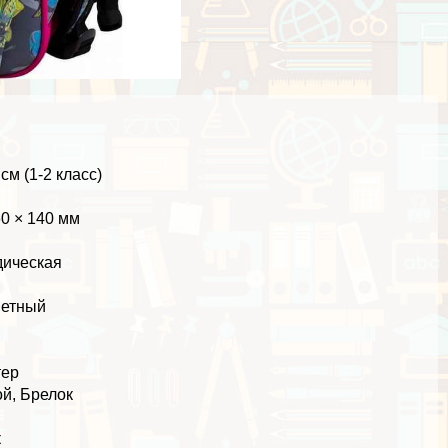
см (1-2 класс)
60 × 140 мм
дическая
ветный
тер
й, Брелок
к