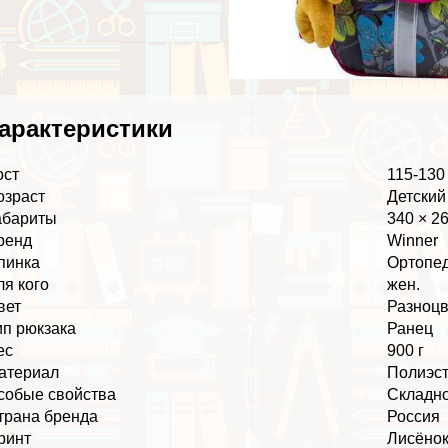
аpaктеристики
ост
115-130 
озраст
Детский
абариты
340 × 2
ренд
Winner
пинка
Ортопе
ля кого
жен.
вет
Разноц
ип рюкзака
Ранец
ес
900 г
атериал
Полиэс
собые свойства
Складно
трана бренда
Россия
ринт
Лисёно