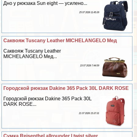
Дно у рюкзака Sun eight — усилено...
25 07 2026 11:45:39
Саквояж Tuscany Leather MICHELANGELO Мед
Саквояж Tuscany Leather
MICHELANGELO Мед...
23 07 2026 7:44:59
Городской рюкзак Dakine 365 Pack 30L DARK ROSE
Городской рюкзак Dakine 365 Pack 30L
DARK ROSE...
21 07 2026 15:37:31
Сумка Reisenthel allrounder l twist silver