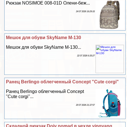
Рюкзак NOSIMOE 008-01D Олени-беж...
24 07 2026 16:29:33
Мешок для обуви SkyName M-130
Мешок для обуви SkyName M-130...
22 07 2026 6:35:27
Ранец Berlingo облегченный Concept "Cute corgi"
Ранец Berlingo облегченный Concept
"Cute corgi"...
20 07 2026 21:37:57
Складной рюкзак Doiy nomad в чехле yingyang