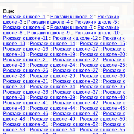
Еще:
Рюкзаки к школе -1
::
Рюкзаки к школе -2
::
Рюкзаки к
школе -3
::
Рюкзаки к школе -4
::
Рюкзаки к школе -5
::
Рюкзаки к школе -6
::
Рюкзаки к школе -7
::
Рюкзаки к
школе -8
::
Рюкзаки к школе -9
::
Рюкзаки к школе -10
::
Рюкзаки к школе -11
::
Рюкзаки к школе -12
::
Рюкзаки к
школе -13
::
Рюкзаки к школе -14
::
Рюкзаки к школе -15
::
Рюкзаки к школе -16
::
Рюкзаки к школе -17
::
Рюкзаки к
школе -18
::
Рюкзаки к школе -19
::
Рюкзаки к школе -20
::
Рюкзаки к школе -21
::
Рюкзаки к школе -22
::
Рюкзаки к
школе -23
::
Рюкзаки к школе -24
::
Рюкзаки к школе -25
::
Рюкзаки к школе -26
::
Рюкзаки к школе -27
::
Рюкзаки к
школе -28
::
Рюкзаки к школе -29
::
Рюкзаки к школе -30
::
Рюкзаки к школе -31
::
Рюкзаки к школе -32
::
Рюкзаки к
школе -33
::
Рюкзаки к школе -34
::
Рюкзаки к школе -35
::
Рюкзаки к школе -36
::
Рюкзаки к школе -37
::
Рюкзаки к
школе -38
::
Рюкзаки к школе -39
::
Рюкзаки к школе -40
::
Рюкзаки к школе -41
::
Рюкзаки к школе -42
::
Рюкзаки к
школе -43
::
Рюкзаки к школе -44
::
Рюкзаки к школе -45
::
Рюкзаки к школе -46
::
Рюкзаки к школе -47
::
Рюкзаки к
школе -48
::
Рюкзаки к школе -49
::
Рюкзаки к школе -50
::
Рюкзаки к школе -51
::
Рюкзаки к школе -52
::
Рюкзаки к
школе -53
::
Рюкзаки к школе -54
::
Рюкзаки к школе -55
::