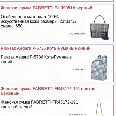
Женская сумка FABRETTI F-L39051A черный
Особенности:материал: 100%
искусственная кожа;размеры: 23*31*12
см;вес: 650 г...
28 07 2026 1:35:56
Рюкзак Asgard Р-5736 КотыРумяные синий
Рюкзак Asgard Р-5736 КотыРумяные
синий...
27 07 2026 3:32:18
Женская сумка FABRETTI FR43172-191 светло-
бежевый
Женская сумка FABRETTI FR43172-191
светло-бежевый...
26 07 2026 16:56:19