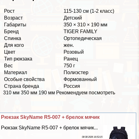
Рост
115-130 см (1-2 класс)
Возраст
Детский
Габариты
350 × 310 × 190 мм
Бренд
TIGER FAMILY
Спинка
Ортопедическая
Для кого
жен.
Цвет
Розовый
Тип рюкзака
Ранец
Вес
750 г
Материал
Полиэстер
Особые свойства
Формованный
Страна бренда
Россия
310 мм 350 мм 190 мм Рекомендуем посмотреть
Рюкзак SkyName R5-007 + брелок мячик
Рюкзак SkyName R5-007 + брелок мячик...
08 08 2026 16:53:15