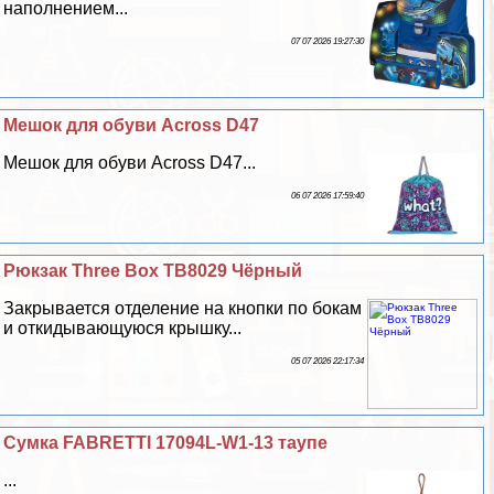
наполнением...
07 07 2026 19:27:30
Мешок для обуви Across D47
Мешок для обуви Across D47...
06 07 2026 17:59:40
Рюкзак Three Box TB8029 Чёрный
Закрывается отделение на кнопки по бокам
и откидывающуюся крышку...
05 07 2026 22:17:34
Сумка FABRETTI 17094L-W1-13 таупе
...